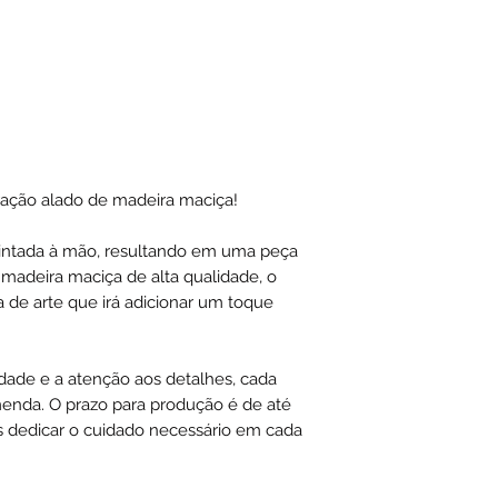
detalhes. Queremo
produto único e pe
você. Devido ao p
personalizada, o t
dias úteis a partir
Ao adotar a prática
para postagem pelo 
estamos contribuin
ração alado de madeira maciça!
ambiente e para a
recursos naturais. 
intada à mão, resultando em uma peça
de fazer a nossa pa
madeira maciça de alta qualidade, o
 de arte que irá adicionar um toque
lidade e a atenção aos detalhes, cada
enda. O prazo para produção é de até
os dedicar o cuidado necessário em cada