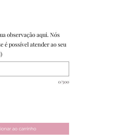
o
sua observação aqui. Nós
e é possível atender ao seu
)
0/500
ionar ao carrinho