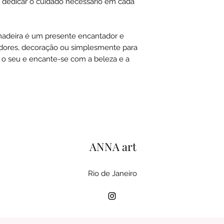
s dedicar o cuidado necessário em cada
recursos naturais. 
de fazer a nossa pa
madeira é um presente encantador e
nadores, decoração ou simplesmente para
 o seu e encante-se com a beleza e a
ANNA art
Rio de Janeiro