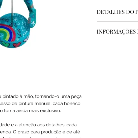
DETALHES DO 
Material: madeira
INFORMAÇÕES 
Tamanho: 30 cm
Produtos Feitos S
produção: 10 Dias 
Na nossa loja, todo
encomenda com mui
detalhes. Queremo
produto único e pe
você. Devido ao p
 pintado à mão, tornando-o uma peça
personalizada, o t
ocesso de pintura manual, cada boneco
dias úteis a partir
 torna ainda mais exclusivo.
Ao adotar a prática
para postagem pelo 
lidade e a atenção aos detalhes, cada
estamos contribuin
nda. O prazo para produção é de até
ambiente e para a