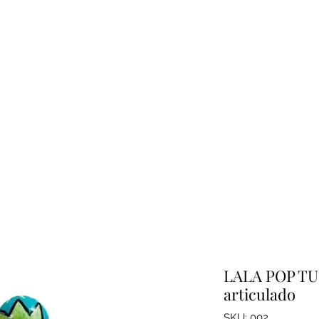
LALA POP T
articulado
SKU: 002