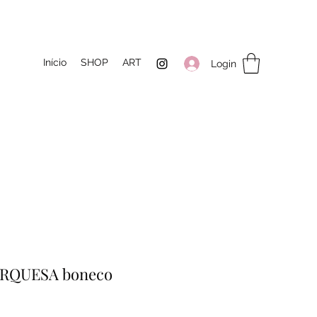
Início
SHOP
ART
Login
URQUESA boneco