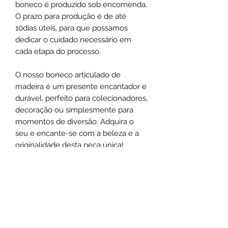
boneco é produzido sob encomenda.
O prazo para produção é de até
10dias úteis, para que possamos
dedicar o cuidado necessário em
cada etapa do processo.
O nosso boneco articulado de
madeira é um presente encantador e
durável, perfeito para colecionadores,
decoração ou simplesmente para
momentos de diversão. Adquira o
seu e encante-se com a beleza e a
originalidade desta peça única!
DETALHES DO PRODUTO
Material: madeira
INFORMAÇÕES DE ENVIO
Tamanho: 30 cm